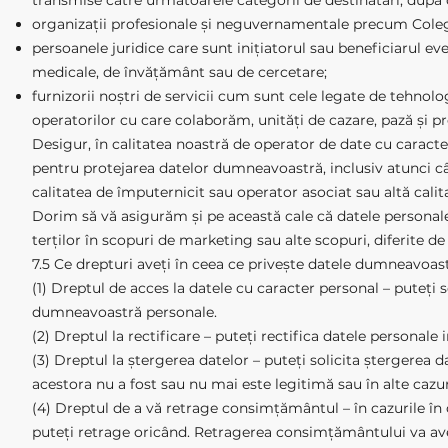
transmise către următoarele categorii de destinatari, după 
organizații profesionale și neguvernamentale precum Coleg
persoanele juridice care sunt inițiatorul sau beneficiarul ev
medicale, de învățământ sau de cercetare;
furnizorii noștri de servicii cum sunt cele legate de tehnologia
operatorilor cu care colaborăm, unități de cazare, pază și pr
Desigur, în calitatea noastră de operator de date cu caract
pentru protejarea datelor dumneavoastră, inclusiv atunci când
calitatea de împuternicit sau operator asociat sau altă calit
Dorim să vă asigurăm și pe această cale că datele personal
terților în scopuri de marketing sau alte scopuri, diferite de
7.5 Ce drepturi aveți în ceea ce privește datele dumneavoas
(1) Dreptul de acces la datele cu caracter personal – puteți s
dumneavoastră personale.
(2) Dreptul la rectificare – puteți rectifica datele personale
(3) Dreptul la ștergerea datelor – puteți solicita ștergerea 
acestora nu a fost sau nu mai este legitimă sau în alte cazu
(4) Dreptul de a vă retrage consimțământul – în cazurile î
puteți retrage oricând. Retragerea consimțământului va avea