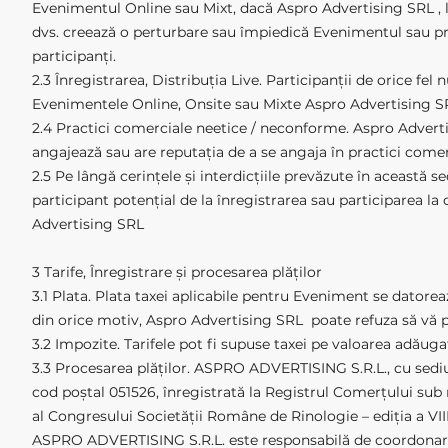
Evenimentul Online sau Mixt, dacă Aspro Advertising SRL , 
dvs. creează o perturbare sau împiedică Evenimentul sau pre
participanți.
2.3 Înregistrarea, Distribuția Live. Participanții de orice fel
Evenimentele Online, Onsite sau Mixte Aspro Advertising SR
2.4 Practici comerciale neetice / neconforme. Aspro Advertis
angajează sau are reputația de a se angaja în practici come
2.5 Pe lângă cerințele și interdicțiile prevăzute în această
participant potențial de la înregistrarea sau participarea la
Advertising SRL
3 Tarife, Înregistrare și procesarea plăților
3.1 Plata. Plata taxei aplicabile pentru Eveniment se datoreaz
din orice motiv, Aspro Advertising SRL poate refuza să vă 
3.2 Impozite. Tarifele pot fi supuse taxei pe valoarea adăugat
3.3 Procesarea plăților. ASPRO ADVERTISING S.R.L., cu sediul în
cod poștal 051526, înregistrată la Registrul Comerțului sub
al Congresului Societății Române de Rinologie – ediția a VIII
ASPRO ADVERTISING S.R.L. este responsabilă de coordonarea 