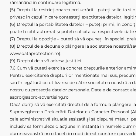
rămânând în continuare legitimă.
(5) Dreptul la restricționarea prelucrării – puteți solicita și
privesc în cazul în care contestați exactitatea datelor, legiti
(6) Dreptul la portabilitatea datelor – puteți primi, în condiț
poate fi citit automat și puteți solicita ca respectivele date 
(7) Dreptul la opoziție – puteți să vă opuneți, în special, pr
(8) Dreptul de a depune o plângere la societatea noastră/s
www.dataprotection.ro
).
(9) Dreptul de a vă adresa justiției.
7.6 Cum vă puteți exercita concret drepturile anterior amin
Pentru exercitarea drepturilor menționate mai sus, precum ș
sau în legătură cu utilizarea de către societatea noastră a
nostru cu protecția datelor personale. Datele de contact ale 
aspro@aspro-advertising.ro
Dacă doriți să vă exercitați dreptul de a formula plângere 
Supraveghere a Prelucrării Datelor cu Caracter Personal 
cale administrativă situația sesizată și să dispună măsuri
inclusiv să formuleze o acțiune în instanță în numele dumnea
dumneavoastră nu o faceți în mod direct (conform prevederi