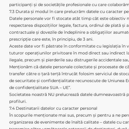
participanți și de societățile profesionale cu care colaboră
7.3 Durata și modul în care prelucrăm datele cu caracter pe
Datele personale vor fi stocate atât timp cât este obiecti
respectarea dispozițiilor legale, factura, ordinul de plată 
contractuale și dovezile de îndeplinire a obligațiilor asumat
prescripție care este, în principiu, de 3 ani.
Aceste date vor fi păstrate în conformitate cu legislația în
tuturor operațiunilor privitoare în mod direct sau indirect l
ilegale, precum și pierderile sau distrugerile accidentale sau
Menționăm că datele personale colectate și procesate de căt
transfer către o țară terță întrucât folosim serviciul de sto
de securitate și confidențialitate recunoscute de Uniunea E
de confidențialitate SUA – UE”.
Societatea noastră NU prelucrează datele dumneavoastră pe
profiluri.
7.4 Destinatarii datelor cu caracter personal
În scopurile menționate mai sus, precum și pentru a ne per
organizarea de evenimente de înaltă calitate – datele cu car