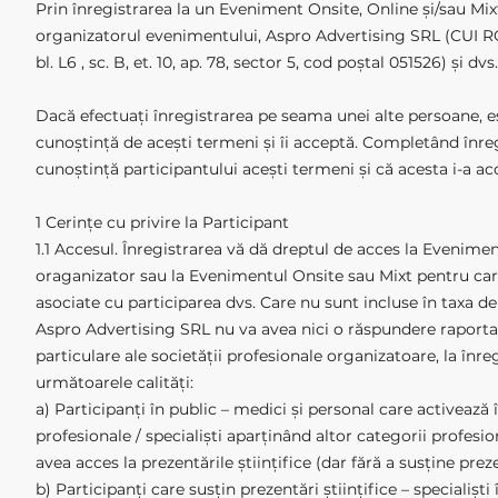
Prin înregistrarea la un Eveniment Onsite, Online și/sau Mix
organizatorul evenimentului, Aspro Advertising SRL (CUI RO
bl. L6 , sc. B, et. 10, ap. 78, sector 5, cod poștal 051526) și dv
Dacă efectuați înregistrarea pe seama unei alte persoane, es
cunoștință de acești termeni și îi acceptă. Completând înreg
cunoștință participantului acești termeni și că acesta i-a ac
1 Cerințe cu privire la Participant
1.1 Accesul. Înregistrarea vă dă dreptul de acces la Evenimen
oraganizator sau la Evenimentul Onsite sau Mixt pentru care 
asociate cu participarea dvs. Care nu sunt incluse în taxa de 
Aspro Advertising SRL nu va avea nici o răspundere raportat 
particulare ale societății profesionale organizatoare, la înr
următoarele calități:
a) Participanți în public – medici și personal care activează 
profesionale / specialiști aparținând altor categorii profesio
avea acces la prezentările științifice (dar fără a susține preze
b) Participanți care susțin prezentări științifice – specialișt