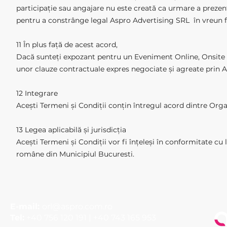
participație sau angajare nu este creată ca urmare a prezente
pentru a constrânge legal Aspro Advertising SRL în vreun f
11 În plus față de acest acord,
Dacă sunteți expozant pentru un Eveniment Online, Onsite sau
unor clauze contractuale expres negociate și agreate prin 
12 Integrare
Acești Termeni și Condiții conțin întregul acord dintre Organ
13 Legea aplicabilă și jurisdicția
Acești Termeni și Condiții vor fi înțeleși în conformitate cu 
române din Municipiul Bucuresti.
E-mail:
orl@aspro.com.ro
Tel:
+40 756 120 191 | +40 743 165 953