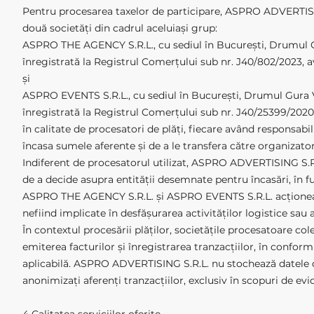
Pentru procesarea taxelor de participare, ASPRO ADVERTISIN
două societăți din cadrul aceluiași grup:
ASPRO THE AGENCY S.R.L., cu sediul în București, Drumul Gura 
înregistrată la Registrul Comerțului sub nr. J40/802/2023,
și
ASPRO EVENTS S.R.L., cu sediul în București, Drumul Gura Vlăde
înregistrată la Registrul Comerțului sub nr. J40/25399/2020
în calitate de procesatori de plăți, fiecare având responsabil
încasa sumele aferente și de a le transfera către organizato
Indiferent de procesatorul utilizat, ASPRO ADVERTISING S.R.
de a decide asupra entității desemnate pentru încasări, în fu
ASPRO THE AGENCY S.R.L. și ASPRO EVENTS S.R.L. acționează 
nefiind implicate în desfășurarea activităților logistice sau
În contextul procesării plăților, societățile procesatoare co
emiterea facturilor și înregistrarea tranzacțiilor, în confo
aplicabilă. ASPRO ADVERTISING S.R.L. nu stochează datele de 
anonimizați aferenți tranzacțiilor, exclusiv în scopuri de evi