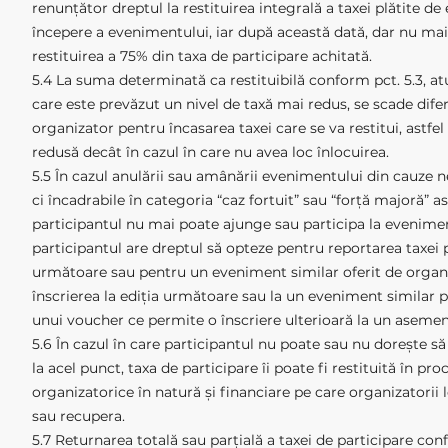
renunțător dreptul la restituirea integrală a taxei plătite de 
începere a evenimentului, iar după această dată, dar nu mai 
restituirea a 75% din taxa de participare achitată.
5.4 La suma determinată ca restituibilă conform pct. 5.3, at
care este prevăzut un nivel de taxă mai redus, se scade dife
organizator pentru încasarea taxei care se va restitui, astfe
redusă decât în cazul în care nu avea loc înlocuirea.
5.5 În cazul anulării sau amânării evenimentului din cauze n
ci încadrabile în categoria “caz fortuit” sau “forță majoră” a
participantul nu mai poate ajunge sau participa la eveniment
participantul are dreptul să opteze pentru reportarea taxei
următoare sau pentru un eveniment similar oferit de organi
înscrierea la ediția următoare sau la un eveniment similar 
unui voucher ce permite o înscriere ulterioară la un asemene
5.6 În cazul în care participantul nu poate sau nu dorește să
la acel punct, taxa de participare îi poate fi restituită în 
organizatorice în natură și financiare pe care organizatorii 
sau recupera.
5.7 Returnarea totală sau parțială a taxei de participare con