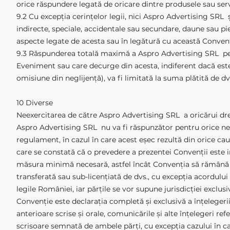
orice răspundere legată de oricare dintre produsele sau servi
9.2 Cu excepția cerințelor legii, nici Aspro Advertising SRL și
indirecte, speciale, accidentale sau secundare, daune sau pie
aspecte legate de acesta sau în legătură cu această Convenț
9.3 Răspunderea totală maximă a Aspro Advertising SRL pen
Eveniment sau care decurge din acesta, indiferent dacă este 
omisiune din neglijență), va fi limitată la suma plătită de 
10 Diverse
Neexercitarea de către Aspro Advertising SRL a oricărui dr
Aspro Advertising SRL nu va fi răspunzător pentru orice neîn
regulament, în cazul în care acest eșec rezultă din orice cau
care se constată că o prevedere a prezentei Convenții este in
măsura minimă necesară, astfel încât Convenția să rămână în 
transferată sau sub-licențiată de dvs., cu excepția acordului
legile României, iar părțile se vor supune jurisdicției excl
Convenție este declarația completă și exclusivă a înțelegerii
anterioare scrise și orale, comunicările și alte înțelegeri ref
scrisoare semnată de ambele părți, cu excepția cazului în care