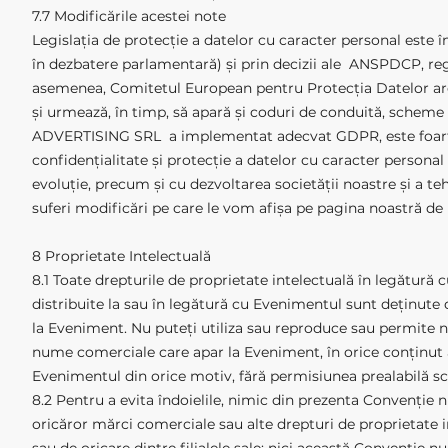
7.7 Modificările acestei note
Legislația de protecție a datelor cu caracter personal este
în dezbatere parlamentară) și prin decizii ale ANSPDCP, re
asemenea, Comitetul European pentru Protecția Datelor are 
și urmează, în timp, să apară și coduri de conduită, scheme
ADVERTISING SRL a implementat adecvat GDPR, este foarte p
confidențialitate și protecție a datelor cu caracter personal p
evoluție, precum și cu dezvoltarea societății noastre și a teh
suferi modificări pe care le vom afișa pe pagina noastră de
8 Proprietate Intelectuală
8.1 Toate drepturile de proprietate intelectuală în legătură
distribuite la sau în legătură cu Evenimentul sunt deținute
la Eveniment. Nu puteți utiliza sau reproduce sau permite n
nume comerciale care apar la Eveniment, în orice conținut al
Evenimentul din orice motiv, fără permisiunea prealabilă sc
8.2 Pentru a evita îndoielile, nimic din prezenta Convenție 
oricăror mărci comerciale sau alte drepturi de proprietate 