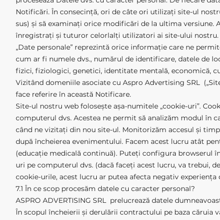
procesează Datele dvs. cu caracter personal. De fiecare dată 
Notificări. În consecință, ori de câte ori utilizați site-ul nos
sus) și să examinați orice modificări de la ultima versiune. Ac
înregistrați și tuturor celorlalți utilizatori ai site-ului nostru.
„Date personale” reprezintă orice informație care ne permite s
cum ar fi numele dvs., numărul de identificare, datele de loc
fizici, fiziologici, genetici, identitate mentală, economică, c
Vizitând domeniile asociate cu Aspro Advertising SRL („Site-ul”
face referire în această Notificare.
Site-ul nostru web folosește așa-numitele „cookie-uri”. Cooki
computerul dvs. Acestea ne permit să analizăm modul în car
când ne vizitați din nou site-ul. Monitorizăm accesul și timpii
după încheierea evenimentului. Facem acest lucru atât pentr
(educație medicală continuă). Puteți configura browserul în
uri pe computerul dvs. (dacă faceți acest lucru, va trebui, d
cookie-urile, acest lucru ar putea afecta negativ experiența d
7.1 În ce scop procesăm datele cu caracter personal?
ASPRO ADVERTISING SRL prelucrează datele dumneavoastră
În scopul încheierii și derulării contractului pe baza căruia 