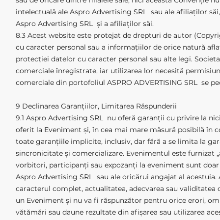
sau de oricare dintre filialele sale; nici această Convenție 
intelectuală ale Aspro Advertising SRL sau ale afiliaților 
Aspro Advertising SRL și a afiliaților săi.
8.3 Acest website este protejat de drepturi de autor (Copyrigh
cu caracter personal sau a informaţiilor de orice natură afla
protecţiei datelor cu caracter personal sau alte legi. So
comerciale înregistrate, iar utilizarea lor necesită permisiu
comerciale din portofoliul ASPRO ADVERTISING SRL se ped
9 Declinarea Garanțiilor, Limitarea Răspunderii
9.1 Aspro Advertising SRL nu oferă garanții cu privire la ni
oferit la Eveniment și, în cea mai mare măsură posibilă în 
toate garanțiile implicite, inclusiv, dar fără a se limita la 
sincronicitate și comercializare. Evenimentul este furnizat „
vorbitori, participanți sau expozanți la eveniment sunt doar a
Aspro Advertising SRL sau ale oricărui angajat al acestuia. 
caracterul complet, actualitatea, adecvarea sau validitatea o
un Eveniment și nu va fi răspunzător pentru orice erori, omis
vătămări sau daune rezultate din afișarea sau utilizarea ace