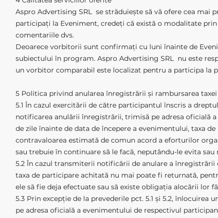
4 Calitatea serviciilor oferite
Aspro Advertising SRL se străduiește să vă ofere cea mai pr
participați la Eveniment, credeți că există o modalitate pri
comentariile dvs.
Deoarece vorbitorii sunt confirmați cu luni înainte de Eveni
subiectului în program. Aspro Advertising SRL nu este respo
un vorbitor comparabil este localizat pentru a participa la
5 Politica privind anularea înregistrării și rambursarea taxei
5.1 În cazul exercitării de către participantul înscris a drep
notificarea anulării înregistrării, trimisă pe adresa oficial
de zile înainte de data de începere a evenimentului, taxa de
contravaloarea estimată de comun acord a eforturilor organiz
sau trebuie în continuare să le facă, neputându-le evita sau
5.2 În cazul transmiterii notificării de anulare a înregistrăr
taxa de participare achitată nu mai poate fi returnată, pent
ele să fie deja efectuate sau să existe obligația alocării lor 
5.3 Prin excepție de la prevederile pct. 5.1 și 5.2, înlocuirea
pe adresa oficială a evenimentului de respectivul participant