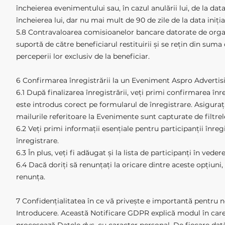
încheierea evenimentului sau, în cazul anulării lui, de la data
încheierea lui, dar nu mai mult de 90 de zile de la data iniția
5.8 Contravaloarea comisioanelor bancare datorate de organ
suportă de către beneficiarul restituirii și se rețin din sum
perceperii lor exclusiv de la beneficiar.
6 Confirmarea înregistrării la un Eveniment Aspro Adverti
6.1 După finalizarea înregistrării, veți primi confirmarea înr
este introdus corect pe formularul de înregistrare. Asigurați-
mailurile referitoare la Evenimente sunt capturate de filtre
6.2 Veți primi informații esențiale pentru participanții înreg
înregistrare.
6.3 În plus, veți fi adăugat și la lista de participanți în ved
6.4 Dacă doriți să renunțați la oricare dintre aceste opțiuni, 
renunța.
7 Confidențialitatea în ce vă privește e importantă pentru n
Introducere. Această Notificare GDPR explică modul în car