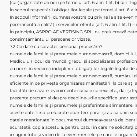
(co-)organizate de noi (pe temeiul art. 6 alin. 1 lit. b) din 
În scopul respectării obligațiilor legale (pe temeiul art. 6 ali
În scopul informării dumneavoastră cu privire la alte even
permanentă a calității serviciilor oferite (art. 6 alin. 1 lit. f
În principiu, ASPRO ADVERTISING SRL nu prelucrează date c
consimțământului persoanelor vizate.
7.2 Ce date cu caracter personal procesăm?
numele de familie și prenumele dumneavoastră, domiciliul, 
Medicului) locul de muncă, gradul și specializarea profesiona
cu noi și în vederea îndeplinirii obligațiilor legale legate de e
numele de familie și prenumele dumneavoastră, numărul de 
eficiente în ce privește organizarea manifestării la care ați
facilități de cazare, evenimente sociale conexe etc., dar și 
prezența precum și despre deadline-urile specifice unor astf
numele de familie şi prenumele şi preferinţele alimentare, 
aceste date fiind prelucrate doar temporar şi au ca unic sco
datele menționate în documentul dumneavoastră de identita
acurateții, copia acestuia, pentru cazul în care ne solicitați
imagini foto și video de la evenimentele pe care le organiză