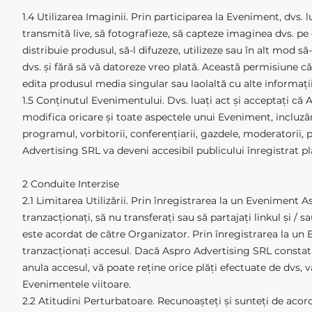
1.4 Utilizarea Imaginii. Prin participarea la Eveniment, dvs. 
transmită live, să fotografieze, să capteze imaginea dvs. pe
distribuie produsul, să-l difuzeze, utilizeze sau în alt mod s
dvs. și fără să vă datoreze vreo plată. Această permisiune că
edita produsul media singular sau laolaltă cu alte informații
1.5 Conținutul Evenimentului. Dvs. luați act și acceptați că 
modifica oricare și toate aspectele unui Eveniment, incluzân
programul, vorbitorii, conferențiarii, gazdele, moderatorii,
Advertising SRL va deveni accesibil publicului înregistrat plă
2 Conduite Interzise
2.1 Limitarea Utilizării. Prin înregistrarea la un Eveniment 
tranzacționați, să nu transferați sau să partajați linkul și / 
este acordat de către Organizator. Prin înregistrarea la un E
tranzacționați accesul. Dacă Aspro Advertising SRL constată
anula accesul, vă poate reține orice plăți efectuate de dvs, v
Evenimentele viitoare.
2.2 Atitudini Perturbatoare. Recunoașteți și sunteți de acor